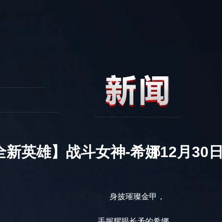
全新英雄】战斗女神-希娜12月30
身披璀璨金甲，
手握耀眼长矛的希娜，