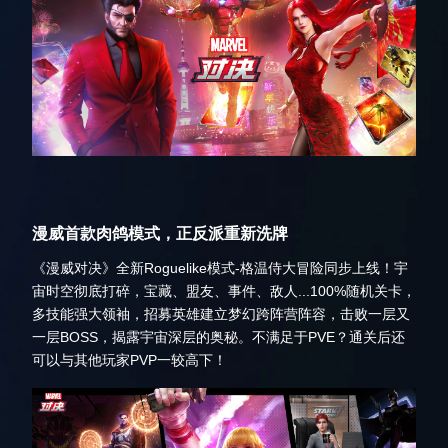
漫威首款肉鸽模式，正反派重新洗牌
《漫威对决》全新Roguelike模式-格温侍大冒险同步上线！宇
宙时空彻底打碎，宝藏、盟友、事件、敌人...100%随机关卡，
多技能强大领袖，招募英雄建立梦幻跨阵营阵容，击败一层又
一层BOSS，揭露宇宙深层的奥秘。不满足于PVE？通关后还
可以与其他玩家PVP一较高下！