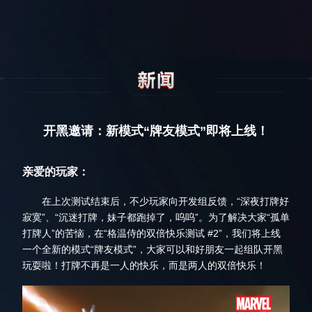
开黑邀请：新模式“牌友模式”即将上线！
亲爱的玩家：
在上次测试结束后，不少玩家向开发组反馈，“深夜打牌好
寂寞”、“沉迷打牌，妹子都跑掉了，呜呜”。为了解决大家“孤单
打牌人”的苦恼，在“格温侍的双倍快乐测试 #2”，我们将上线
一个全新的模式“牌友模式”，大家可以和好朋友一起组队开黑
玩耍啦！打牌不再是一人的快乐，而是两人的双倍快乐！