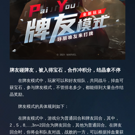
牌友碰牌友，被入得宝石，合作冲积分，结晶拿不停
在牌友模式中，玩家可以和好友组队，共同战斗，掉血可
获宝石，参与牌友模式，不管排名多少，都能得到大量合作结
晶奖励。
牌友模式的具体规则如下：
在牌友模式中，游戏分为普通回合和牌友回合，其中，
2，5，8,…,3n+2回合为牌友回合，其他为普通回合。在牌友
回合时，你将会和队友对战，战败的一方，可以根据掉血量获