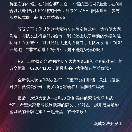
得宝石的补偿。在2回合和5回合，补偿的宝石=掉血量，在8回
合以及8回合以上的牌友回合，补偿的宝石=2倍掉血量。参与
牌友模式即可获得合作结晶奖励。
等等等下！你以为这就完啦？在牌友模式中，为方便大家
沟通，与队友进行更好的合作，我们还上线了崭新的快捷沟通
功能！在游戏中，可以通过快捷沟通窗口，向队友发送：“冲我
开炮吧！”“非常感谢！”等信号，是不是超级贴心呢！
PS：上哪找到合适的牌友？大家可以加入《漫威对决》官
方交流群：823644108，超级多的小伙伴都在等着你哦~
全新双人玩法“牌友模式”，二测部分不删档，关注《漫威
对决》微信公众号，更多消息将会在后续推送中曝光……
最后，欢迎大家参与8月20日“格温侍的双倍快乐测试
#2”，希望大家都能找到默契的牌友，和好友一起开启这场华
丽刺激的卡牌之旅！一起开黑，双倍快乐！
———
漫威对决开发组