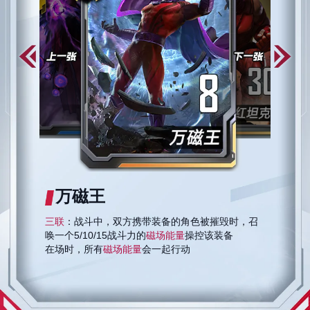
万磁王
三联
：战斗中，双方携带装备的角色被摧毁时，召
唤一个5/10/15战斗力的
磁场能量
操控该装备
在场时，所有
磁场能量
会一起行动