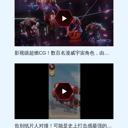
影视级超燃CG！数百名漫威宇宙角色，由你亲自组合搭配！
告别纸片人对撞！可能是史上打击感最强的竞技卡牌