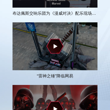
布达佩斯交响乐团为《漫威对决》配乐现场实录
“雷神之锤”降临网易